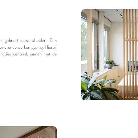
es gebeurt, is overal anders. Een
spirerende werkomgeving. Hierbij
uncties centraal, samen met de