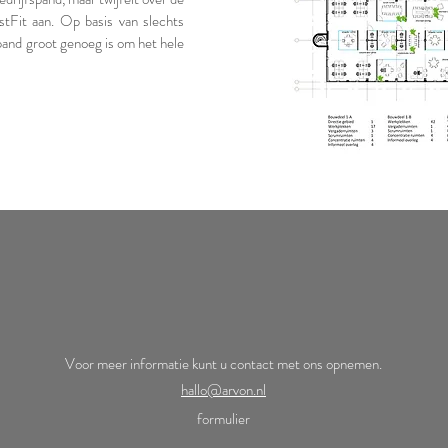
stFit aan. Op basis van slechts
pand groot genoeg is om het hele
Voor meer informatie kunt u contact met ons opnemen.
hallo@arvon.nl
formulier