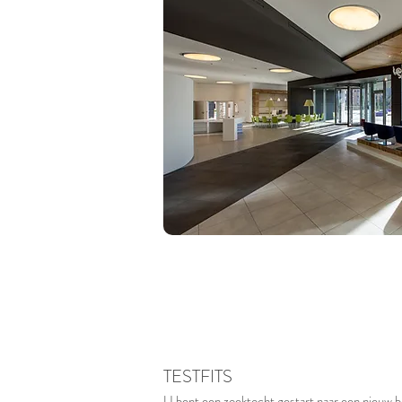
TESTFITS
U bent een zoektocht gestart naar een nieuw be