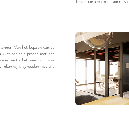
keuzes die u maakt en komen sam
nterieur. Van het bepalen van de
, u kunt het hele proces met een
 komen we tot het meest optimale
at rekening is gehouden met alle