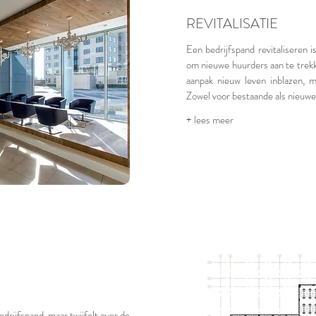
REVITALISATIE
Een bedrijfspand revitaliseren 
om nieuwe huurders aan te trek
aanpak nieuw leven inblazen, m
Zowel voor bestaande als nieuwe
+ lees meer
drijfspand, maar twijfelt over de