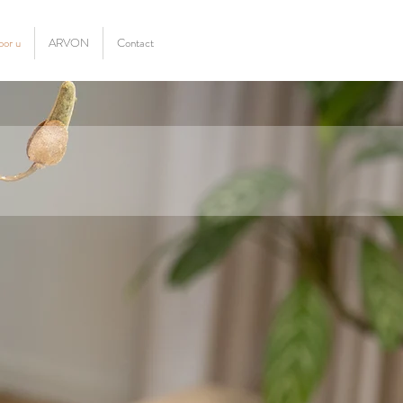
oor u
ARVON
Contact