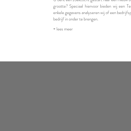
grootte? Speciaal hiervoor bieden wij een Te
enkele gegevens analyseren wij of een bedrijfs
bedrijf in onder te brengen.
+ lees meer